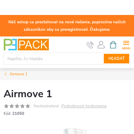
Náš eshop sa presťahoval na nové riešenie, poprosíme našich
zákazníkov aby sa preregistrovali. Ďakujeme.
Prejsť
NÁKUPN
KOŠÍK
na
obsah
HĽADAŤ
Airmove 1
Airmove 1
Podrobnosti hodnotenia
Neohodnotené
Kód:
21050