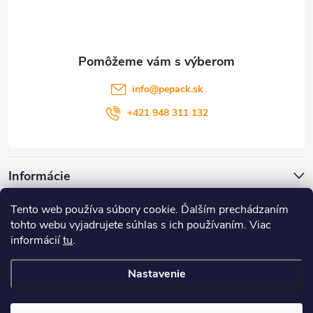
p
ä
t
info
@
pepack.sk
i
+421 948 311 132
e
Informácie
Tento web používa súbory cookie. Ďalším prechádzaním
Zákaznícky servis
tohto webu vyjadrujete súhlas s ich používaním. Viac
informácií
tu
.
Môj účet
Nastavenie
Copyright 2026
PePack
. Všetky práva vyhradené.