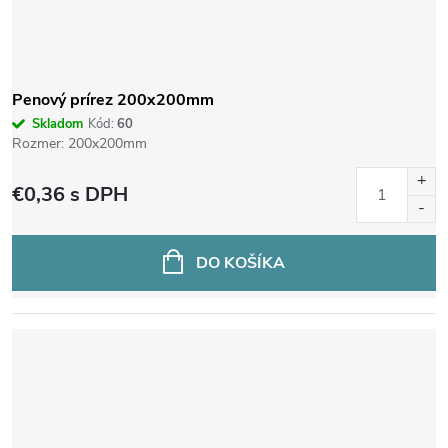
p
r
o
Penový prírez 200x200mm
Skladom
Kód:
60
d
Rozmer: 200x200mm
€0,36
s DPH
u
k
DO KOŠÍKA
t
o
v