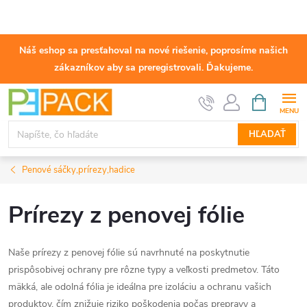
Náš eshop sa presťahoval na nové riešenie, poprosíme našich
zákazníkov aby sa preregistrovali. Ďakujeme.
Prejsť
NÁKUPN
KOŠÍK
na
obsah
HĽADAŤ
Penové sáčky,prírezy,hadice
Prírezy z penovej fólie
Naše prírezy z penovej fólie sú navrhnuté na poskytnutie
prispôsobivej ochrany pre rôzne typy a veľkosti predmetov. Táto
mäkká, ale odolná fólia je ideálna pre izoláciu a ochranu vašich
produktov, čím znižuje riziko poškodenia počas prepravy a