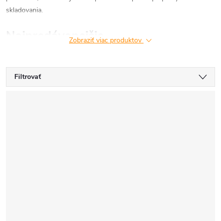
skladovania.
Najpredávanejšie
Zobraziť viac produktov
Filtrovať
V
ý
p
i
s