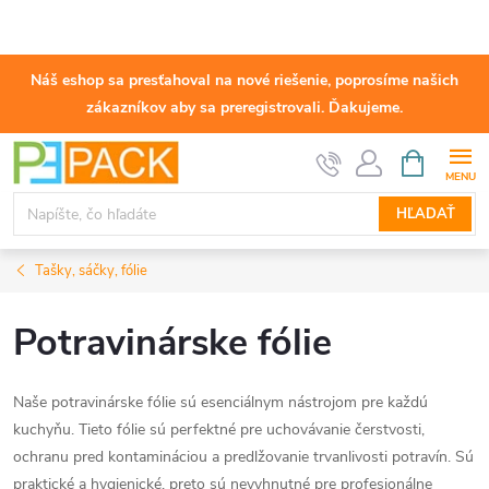
Náš eshop sa presťahoval na nové riešenie, poprosíme našich
zákazníkov aby sa preregistrovali. Ďakujeme.
Prejsť
NÁKUPN
KOŠÍK
na
obsah
HĽADAŤ
Tašky, sáčky, fólie
Potravinárske fólie
Naše potravinárske fólie sú esenciálnym nástrojom pre každú
kuchyňu. Tieto fólie sú perfektné pre uchovávanie čerstvosti,
ochranu pred kontamináciou a predlžovanie trvanlivosti potravín. Sú
praktické a hygienické, preto sú nevyhnutné pre profesionálne