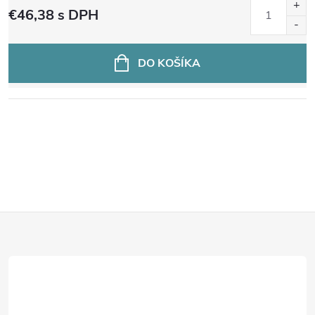
€46,38
s DPH
DO KOŠÍKA
O
v
l
Z
á
d
á
a
p
c