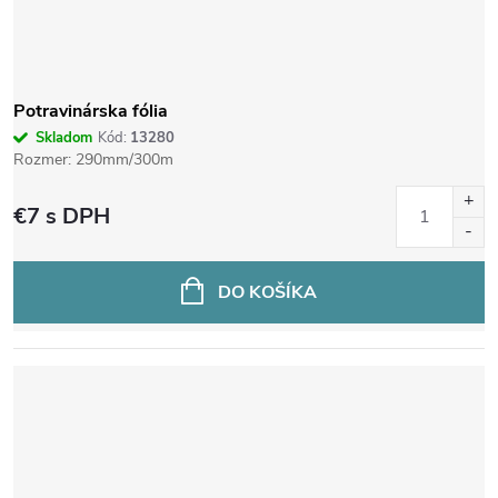
p
r
o
Potravinárska fólia
Skladom
Kód:
13280
d
Rozmer: 290mm/300m
€7
s DPH
u
k
DO KOŠÍKA
t
o
v