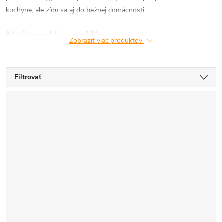
kuchyne, ale zídu sa aj do bežnej domácnosti.
Najpredávanejšie
Zobraziť viac produktov
Filtrovať
V
ý
p
i
s