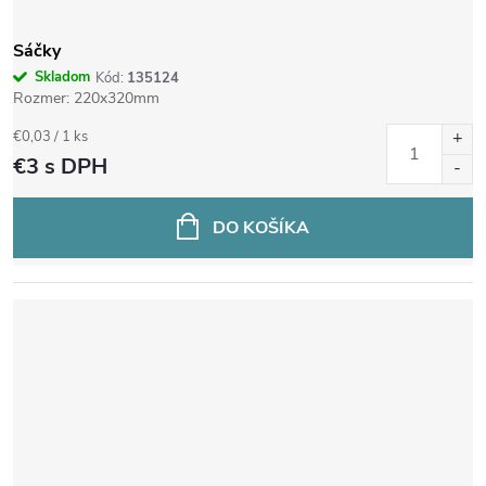
Sáčky
Skladom
Kód:
135124
Rozmer: 220x320mm
Jednotková
€0,03 / 1 ks
cena:
€3
s DPH
DO KOŠÍKA