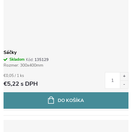
Sáčky
Skladom
Kód:
135129
Rozmer: 300x400mm
Jednotková
€0,05 / 1 ks
cena:
€5,22
s DPH
DO KOŠÍKA