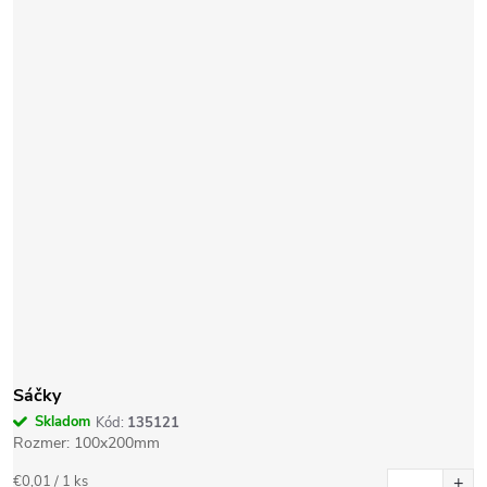
Sáčky
Skladom
Kód:
135121
Rozmer: 100x200mm
Jednotková
€0,01 / 1 ks