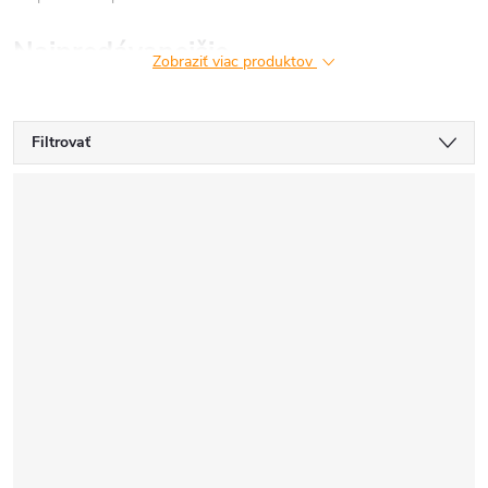
Najpredávanejšie
Zobraziť viac produktov
Filtrovať
V
ý
p
i
s
p