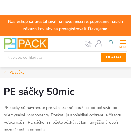
Náš eshop sa presťahoval na nové riešenie, poprosíme našich
zákazníkov aby sa preregistrovali. Ďakujeme.
Prejsť
NÁKUPN
KOŠÍK
na
obsah
HĽADAŤ
PE sáčky
PE sáčky 50mic
PE sáčky sú navrhnuté pre všestranné použitie, od potravín po
priemyselné komponenty. Poskytujú spoľahlivú ochranu a čistotu.
Vďaka našim PE sáčkom môžete očakávať len najvyššiu úroveň
bezpečnosti a pohodlia.