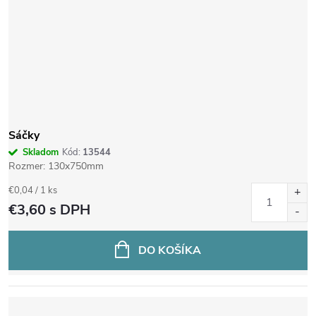
Sáčky
Skladom
Kód:
13544
Rozmer: 130x750mm
Jednotková
€0,04 / 1 ks
cena:
€3,60
s DPH
DO KOŠÍKA