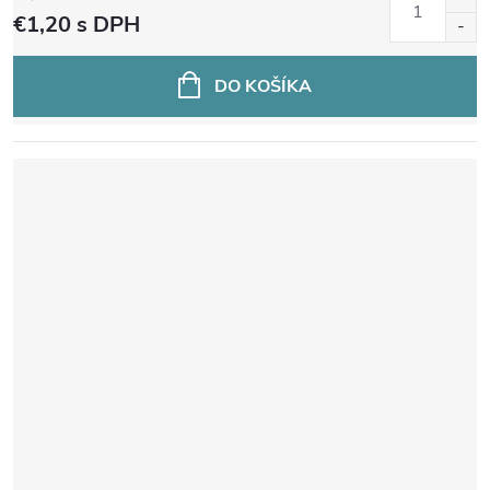
cena:
€1,20
s DPH
DO KOŠÍKA