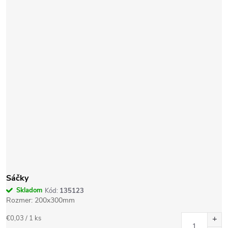
Sáčky
Skladom
Kód:
135123
Rozmer: 200x300mm
Jednotková
€0,03 / 1 ks
cena: