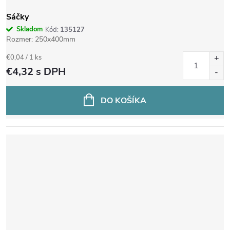
Sáčky
Skladom
Kód:
135127
Rozmer: 250x400mm
Jednotková
€0,04 / 1 ks
cena:
€4,32
s DPH
DO KOŠÍKA