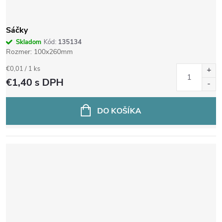
Sáčky
Skladom
Kód:
135134
Rozmer: 100x260mm
Jednotková
€0,01 / 1 ks
cena:
€1,40
s DPH
DO KOŠÍKA