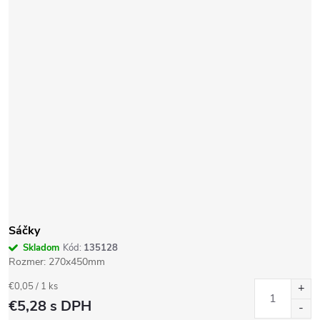
Sáčky
Skladom
Kód:
135128
Rozmer: 270x450mm
Jednotková
€0,05 / 1 ks
cena:
€5,28
s DPH