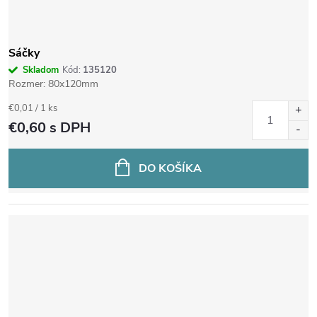
r
o
Sáčky
Skladom
Kód:
135120
d
Rozmer: 80x120mm
Jednotková
€0,01 / 1 ks
u
cena:
€0,60
s DPH
k
DO KOŠÍKA
t
o
v