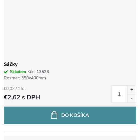
Sáčky
Skladom
Kód:
13523
Rozmer: 350x400mm
Jednotková
€0,03 / 1 ks
cena:
€2,62
s DPH
DO KOŠÍKA