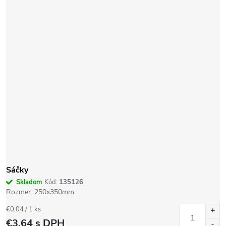
Sáčky
Skladom
Kód:
135126
Rozmer: 250x350mm
Jednotková
€0,04 / 1 ks
cena:
€3,64
s DPH