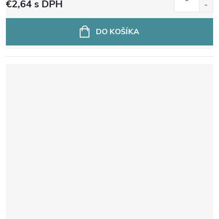
€2,64
s DPH
DO KOŠÍKA