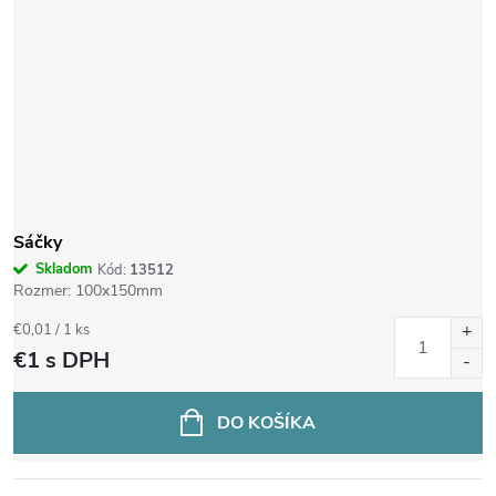
Sáčky
Skladom
Kód:
13512
Rozmer: 100x150mm
Jednotková
€0,01 / 1 ks
cena:
€1
s DPH
DO KOŠÍKA