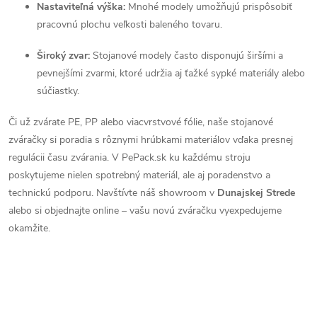
Nastaviteľná výška:
Mnohé modely umožňujú prispôsobiť
p
pracovnú plochu veľkosti baleného tovaru.
r
Široký zvar:
Stojanové modely často disponujú širšími a
v
pevnejšími zvarmi, ktoré udržia aj ťažké sypké materiály alebo
súčiastky.
k
Či už zvárate PE, PP alebo viacvrstvové fólie, naše stojanové
y
zváračky si poradia s rôznymi hrúbkami materiálov vďaka presnej
v
regulácii času zvárania. V PePack.sk ku každému stroju
poskytujeme nielen spotrebný materiál, ale aj poradenstvo a
ý
technickú podporu. Navštívte náš showroom v
Dunajskej Strede
p
alebo si objednajte online – vašu novú zváračku vyexpedujeme
okamžite.
i
s
u