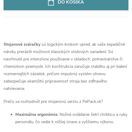
DO KOŠÍKA
O
v
Stojanové zváračky
sú logickým krokom vpred, ak vaše expedičné
nároky prerástli možnosti klasických stolových zariadení. Sú
l
navrhnuté pre intenzívne používanie v skladoch, potravinárstve či
á
chemickom priemysle. Ich konštrukcia zaručuje stabilitu aj pri balení
rozmernejších zásielok, pričom impulzný systém ohrevu
d
zabezpečuje okamžitú pripravenosť stroja bez zdĺhavého
nahrievania.
a
Prečo sa rozhodnúť pre stojanovú verziu z PePack.sk?
c
i
Maximálna ergonómia:
Nožné ovládanie šetrí chrbticu a ruky
personálu, čo vedie k nižšej únave a vyššiemu výkonu.
e