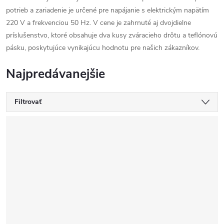
potrieb a zariadenie je určené pre napájanie s elektrickým napätím
220 V a frekvenciou 50 Hz. V cene je zahrnuté aj dvojdielne
príslušenstvo, ktoré obsahuje dva kusy zváracieho drôtu a teflónovú
pásku, poskytujúce vynikajúcu hodnotu pre našich zákazníkov.
Najpredávanejšie
Filtrovať
V
ý
p
i