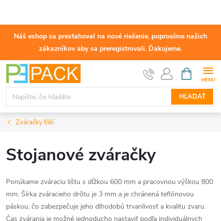
Náš eshop sa presťahoval na nové riešenie, poprosíme našich
zákazníkov aby sa preregistrovali. Ďakujeme.
Prejsť
NÁKUPN
KOŠÍK
na
obsah
HĽADAŤ
Zváračky fólií
Stojanové zváračky
Ponúkame zváraciu lištu s dĺžkou 600 mm a pracovnou výškou 800
mm. Šírka zváracieho drôtu je 3 mm a je chránená teflónovou
páskou, čo zabezpečuje jeho dlhodobú trvanlivosť a kvalitu zvaru.
Čas zvárania je možné jednoducho nastaviť podľa individuálnych