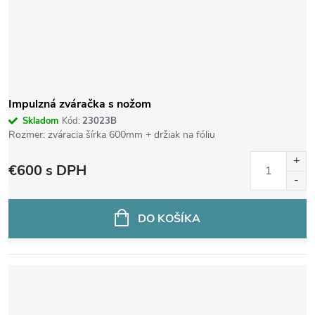
s
p
r
o
Impulzná zváračka s nožom
Skladom
Kód:
23023B
d
Rozmer: zváracia šírka 600mm + držiak na fóliu
€600
s DPH
u
k
DO KOŠÍKA
t
o