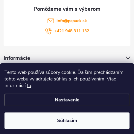
ä
i
t
s
info
@
pepack.sk
i
+421 948 311 132
u
e
Informácie
Tento web používa súbory cookie. Ďalším prechádzaním
Zákaznícky servis
tohto webu vyjadrujete súhlas s ich používaním. Viac
informácií
tu
.
Môj účet
Nastavenie
Copyright 2026
PePack
. Všetky práva vyhradené.
Súhlasím
Vytvoril Shoptet