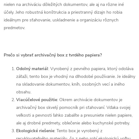
nielen na archiváciu dôležitých dokumentov, ale aj na rôzne iné
účely. Jeho robustná konštrukcia a priestranný dizajn ho robia
ideálnym pre sťahovanie, uskladnenie a organizáciu rôznych
predmetov.
Prečo si vybrať archivačný box z tvrdého papiera?
Odolný materiál
: Vyrobený z pevného papiera, ktorý odoláva
záťaži, tento box je vhodný na dlhodobé používanie. Je ideálny
na skladovanie dokumentov, kníh, osobných vecí a iného
obsahu.
Viacúčelové použitie
: Okrem archivácie dokumentov je
archivačný box skvelý pomocník pri sťahovaní. Vďaka svojej
veľkosti a pevnosti ľahko zabalíte a presuniete nielen papiere,
ale aj drobné predmety, oblečenie alebo kuchynské potreby.
Ekologické riešenie
: Tento box je vyrobený z
recyklovateľného materiálu, čo z neho robí ekologickú voľbu