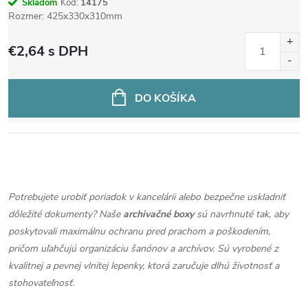
Skladom
Kód:
14175
d
Rozmer: 425x330x310mm
€2,64
s DPH
u
k
DO KOŠÍKA
t
o
O
v
v
Potrebujete urobiť poriadok v kancelárii alebo bezpečne uskladniť
dôležité dokumenty? Naše
archivačné boxy
sú navrhnuté tak, aby
l
poskytovali maximálnu ochranu pred prachom a poškodením,
á
pričom uľahčujú organizáciu šanónov a archívov. Sú vyrobené z
kvalitnej a pevnej vlnitej lepenky, ktorá zaručuje dlhú životnosť a
d
stohovateľnosť.