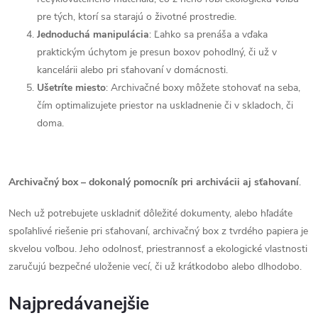
pre tých, ktorí sa starajú o životné prostredie.
Jednoduchá manipulácia
: Ľahko sa prenáša a vďaka
praktickým úchytom je presun boxov pohodlný, či už v
kancelárii alebo pri sťahovaní v domácnosti.
Ušetríte miesto
: Archivačné boxy môžete stohovať na seba,
čím optimalizujete priestor na uskladnenie či v skladoch, či
doma.
Archivačný box – dokonalý pomocník pri archivácii aj sťahovaní
.
Nech už potrebujete uskladniť dôležité dokumenty, alebo hľadáte
spoľahlivé riešenie pri sťahovaní, archivačný box z tvrdého papiera je
skvelou voľbou. Jeho odolnosť, priestrannosť a ekologické vlastnosti
zaručujú bezpečné uloženie vecí, či už krátkodobo alebo dlhodobo.
Najpredávanejšie