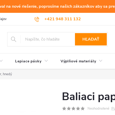
al na nové riešenie, poprosíme našich zákazníkov aby sa pre
+421 948 311 132
dajov
HĽADAŤ
Lepiace pásky
Výplňové materiály
er, hnedý
Baliaci pa
Po
Neohodnotené