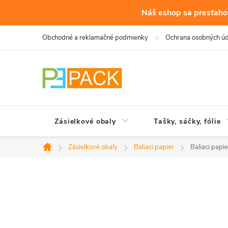
Náš eshop sa presťahov
Prejsť
Obchodné a reklamačné podmienky
Ochrana osobných ú
na
obsah
Zásielkové obaly
Tašky, sáčky, fólie
Zásielkové obaly
Baliaci papier
Baliaci papi
Domov