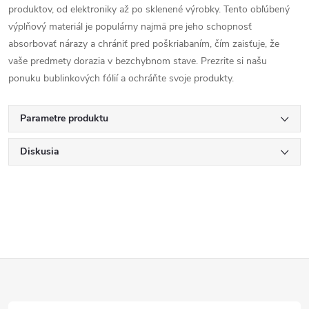
produktov, od elektroniky až po sklenené výrobky. Tento obľúbený
výplňový materiál je populárny najmä pre jeho schopnosť
absorbovať nárazy a chrániť pred poškriabaním, čím zaisťuje, že
vaše predmety dorazia v bezchybnom stave. Prezrite si našu
ponuku bublinkových fólií a ochráňte svoje produkty.
Parametre produktu
Diskusia
Z
á