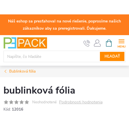
Náš eshop sa presťahoval na nové riešenie, poprosíme našich
zákazníkov aby sa preregistrovali. Ďakujeme.
Prejsť
NÁKUPN
KOŠÍK
na
obsah
HĽADAŤ
Bublinková fólia
bublinková fólia
Podrobnosti hodnotenia
Neohodnotené
Kód:
12016