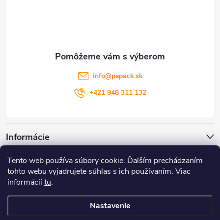
p
ä
t
info
@
pepack.sk
i
+421 948 311 132
e
Informácie
Tento web používa súbory cookie. Ďalším prechádzaním
Zákaznícky servis
tohto webu vyjadrujete súhlas s ich používaním. Viac
informácií
tu
.
Môj účet
Nastavenie