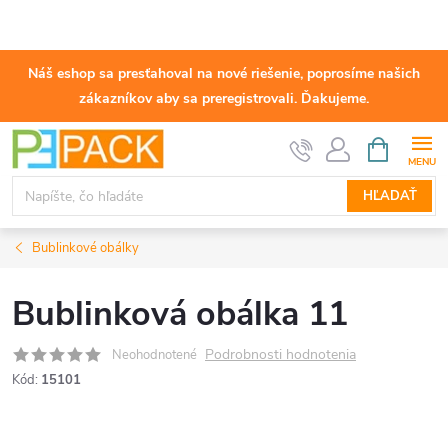
Náš eshop sa presťahoval na nové riešenie, poprosíme našich
zákazníkov aby sa preregistrovali. Ďakujeme.
Prejsť
NÁKUPN
KOŠÍK
na
obsah
HĽADAŤ
Bublinkové obálky
Bublinková obálka 11
Podrobnosti hodnotenia
Neohodnotené
Kód:
15101