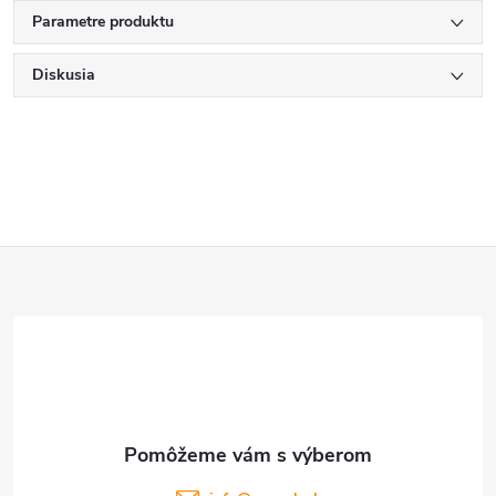
Parametre produktu
Diskusia
Z
á
p
ä
t