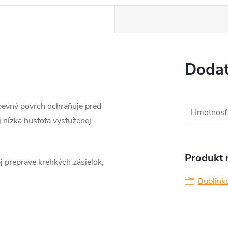
Dodat
 pevný povrch ochraňuje pred
Hmotnosť
j nízka hustota vystuženej
Produkt n
j preprave krehkých zásielok,
Bublink