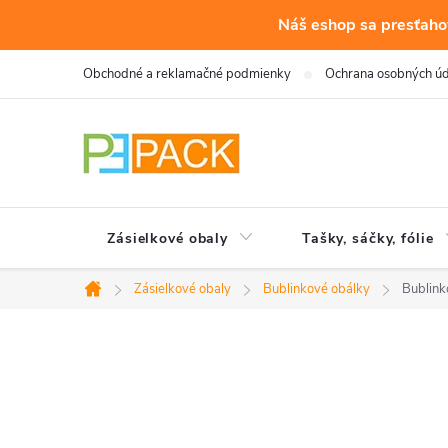
Náš eshop sa presťahov
Prejsť
Obchodné a reklamačné podmienky
Ochrana osobných ú
na
obsah
Zásielkové obaly
Tašky, sáčky, fólie
Zásielkové obaly
Bublinkové obálky
Bublink
Domov