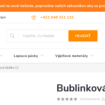
al na nové riešenie, poprosíme našich zákazníkov aby sa pre
+421 948 311 132
dajov
HĽADAŤ
Lepiace pásky
Výplňové materiály
ová obálka 11
Bublinkov
Po
Neohodnotené