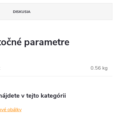
DISKUSIA
očné parametre
:
0.56 kg
ájdete v tejto kategórii
ové obálky