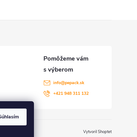
info
@
pepack.sk
+421 948 311 132
Súhlasím
Vytvoril Shoptet