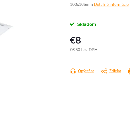
100x165mm
Detailné informácie
Skladom
€8
€6,50 bez DPH
Jednotková
cena:
Opýtať sa
Zdieľať