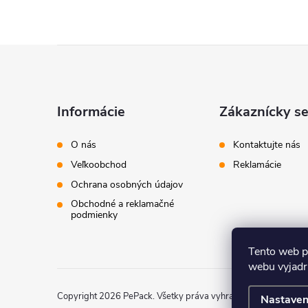
Z
á
Informácie
Zákaznícky se
p
O nás
Kontaktujte nás
ä
Veľkoobchod
Reklamácie
Ochrana osobných údajov
t
Obchodné a reklamačné
podmienky
i
Tento web p
e
webu vyjadru
Copyright 2026
PePack
. Všetky práva vyhradené.
Nastaven