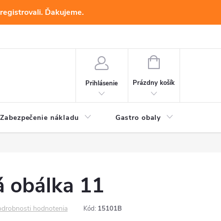
registrovali. Ďakujeme.
NÁKUPNÝ
KOŠÍK
Prázdny košík
Prihlásenie
Zabezpečenie nákladu
Gastro obaly
Baliac
á obálka 11
drobnosti hodnotenia
Kód:
15101B