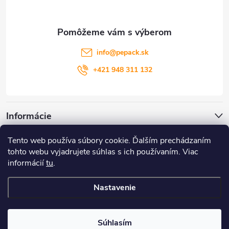
ä
t
info
@
pepack.sk
i
+421 948 311 132
e
Informácie
Tento web používa súbory cookie. Ďalším prechádzaním
Zákaznícky servis
tohto webu vyjadrujete súhlas s ich používaním. Viac
informácií
tu
.
Môj účet
Nastavenie
Copyright 2026
PePack
. Všetky práva vyhradené.
Súhlasím