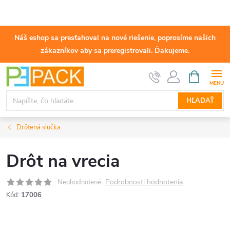
Náš eshop sa presťahoval na nové riešenie, poprosíme našich
zákazníkov aby sa preregistrovali. Ďakujeme.
Prejsť
NÁKUPN
KOŠÍK
na
obsah
HĽADAŤ
Drôtená slučka
Drôt na vrecia
Podrobnosti hodnotenia
Neohodnotené
Kód:
17006