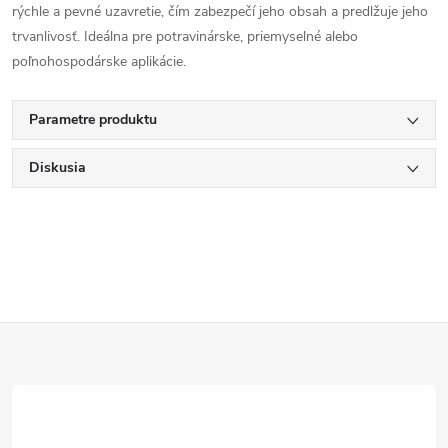
rýchle a pevné uzavretie, čím zabezpečí jeho obsah a predlžuje jeho
trvanlivosť. Ideálna pre potravinárske, priemyselné alebo
poľnohospodárske aplikácie.
Parametre produktu
Diskusia
Z
á
p