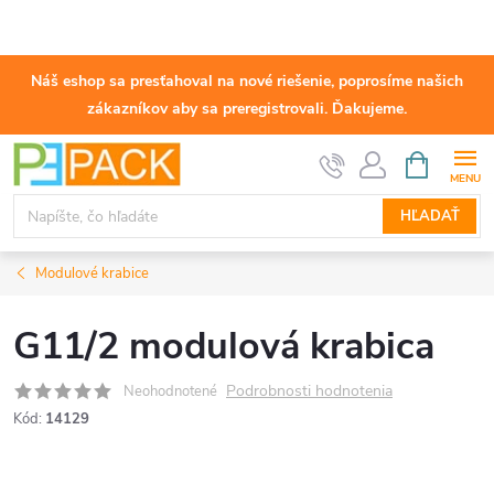
Náš eshop sa presťahoval na nové riešenie, poprosíme našich
zákazníkov aby sa preregistrovali. Ďakujeme.
Prejsť
NÁKUPN
KOŠÍK
na
obsah
HĽADAŤ
Modulové krabice
G11/2 modulová krabica
Podrobnosti hodnotenia
Neohodnotené
Kód:
14129