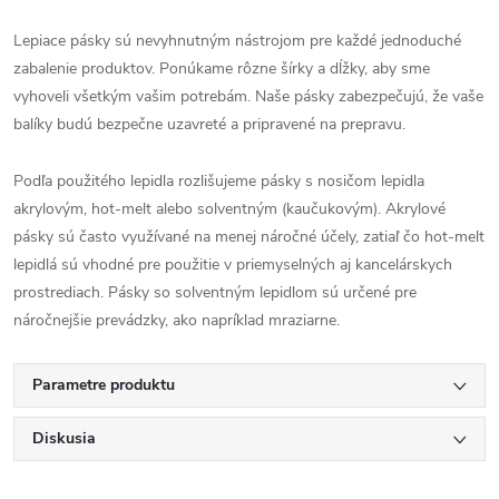
Lepiace pásky sú nevyhnutným nástrojom pre každé jednoduché
zabalenie produktov. Ponúkame rôzne šírky a dĺžky, aby sme
vyhoveli všetkým vašim potrebám. Naše pásky zabezpečujú, že vaše
balíky budú bezpečne uzavreté a pripravené na prepravu.
Podľa použitého lepidla rozlišujeme pásky s nosičom lepidla
akrylovým, hot-melt alebo solventným (kaučukovým). Akrylové
pásky sú často využívané na menej náročné účely, zatiaľ čo hot-melt
lepidlá sú vhodné pre použitie v priemyselných aj kancelárskych
prostrediach. Pásky so solventným lepidlom sú určené pre
náročnejšie prevádzky, ako napríklad mraziarne.
Parametre produktu
Diskusia