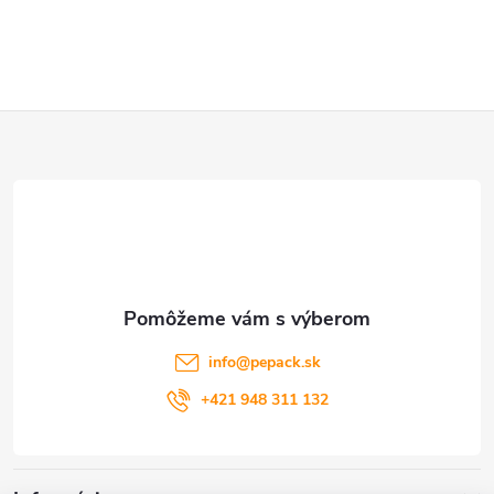
Z
á
p
ä
t
info
@
pepack.sk
i
+421 948 311 132
e