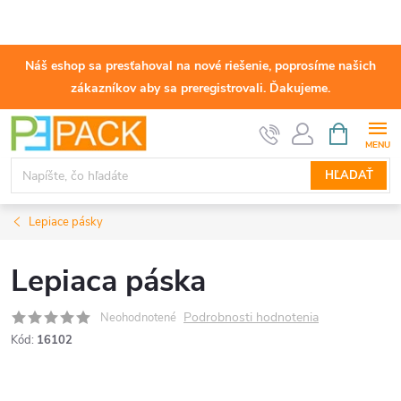
Náš eshop sa presťahoval na nové riešenie, poprosíme našich
zákazníkov aby sa preregistrovali. Ďakujeme.
Prejsť
NÁKUPN
KOŠÍK
na
obsah
HĽADAŤ
Lepiace pásky
Lepiaca páska
Podrobnosti hodnotenia
Neohodnotené
Kód:
16102