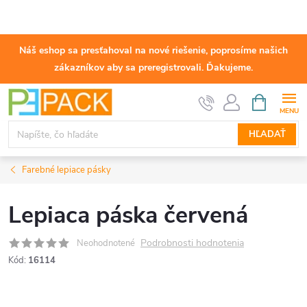
Náš eshop sa presťahoval na nové riešenie, poprosíme našich
zákazníkov aby sa preregistrovali. Ďakujeme.
Prejsť
NÁKUPN
KOŠÍK
na
obsah
HĽADAŤ
Farebné lepiace pásky
Lepiaca páska červená
Podrobnosti hodnotenia
Neohodnotené
Kód:
16114