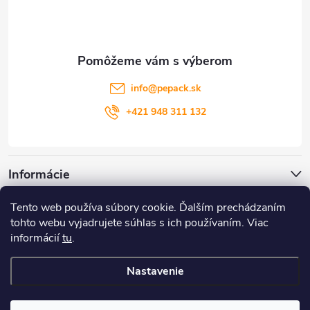
p
ä
t
info
@
pepack.sk
i
+421 948 311 132
e
Informácie
Tento web používa súbory cookie. Ďalším prechádzaním
Zákaznícky servis
tohto webu vyjadrujete súhlas s ich používaním. Viac
informácií
tu
.
Môj účet
Nastavenie
Copyright 2026
PePack
. Všetky práva vyhradené.