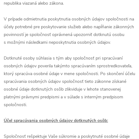
republika viazaná alebo zákona.
V prípade odmietnutia poskytnutia osobných údajov spoločnosti na
účely potrebné pre poskytovanie služieb alebo napĺňanie zákonných
povinností je spoločnosť oprávnená upozorniť dotknutú osobu
s možnými následkami neposkytnutia osobných údajov.
Dotknuté osoby súhlasia s tým aby spoločnosť pri spracúvaní
osobných údajov poverila takýmto spracúvaním sprostredkovateľa,
ktorý spracúva osobné údaje v mene spoločnosti. Po skončení účelu
spracúvania osobných údajov spoločnosť tieto zákonne získané
osobné údaje dotknutých osôb zlikviduje v lehote stanovenej
platnými právnymi predpismi a v súlade s interným predpisom
spoločnosti.
Účel spracúvania osobných údajov dotknutých osôb:
Spoločnosť rešpektuje Vaše súkromie a poskytnuté osobné údaje