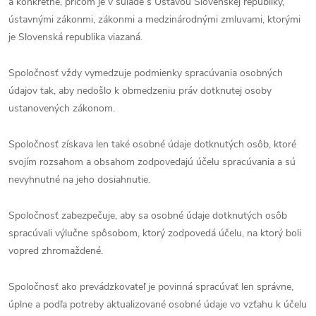
a konkrétne, pričom je v súlade s Ústavou Slovenskej republiky,
ústavnými zákonmi, zákonmi a medzinárodnými zmluvami, ktorými
je Slovenská republika viazaná.
Spoločnosť vždy vymedzuje podmienky spracúvania osobných
údajov tak, aby nedošlo k obmedzeniu práv dotknutej osoby
ustanovených zákonom.
Spoločnosť získava len také osobné údaje dotknutých osôb, ktoré
svojím rozsahom a obsahom zodpovedajú účelu spracúvania a sú
nevyhnutné na jeho dosiahnutie.
Spoločnosť zabezpečuje, aby sa osobné údaje dotknutých osôb
spracúvali výlučne spôsobom, ktorý zodpovedá účelu, na ktorý boli
vopred zhromaždené.
Spoločnosť ako prevádzkovateľ je povinná spracúvať len správne,
úplne a podľa potreby aktualizované osobné údaje vo vzťahu k účelu