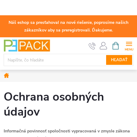
Náš eshop sa presťahoval na nové riešenie, poprosíme našich
zákazníkov aby sa preregistrovali. Ďakujeme.
Prejsť
NÁKUPN
KOŠÍK
na
obsah
HĽADAŤ
Domov
Ochrana osobných
údajov
Informačná povinnosť spoločnosti vypracovaná v zmysle zákona