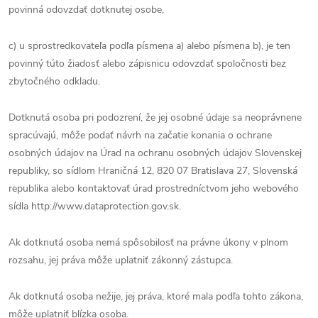
povinná odovzdať dotknutej osobe,
c) u sprostredkovateľa podľa písmena a) alebo písmena b), je ten
povinný túto žiadosť alebo zápisnicu odovzdať spoločnosti bez
zbytočného odkladu.
Dotknutá osoba pri podozrení, že jej osobné údaje sa neoprávnene
spracúvajú, môže podať návrh na začatie konania o ochrane
osobných údajov na Úrad na ochranu osobných údajov Slovenskej
republiky, so sídlom Hraničná 12, 820 07 Bratislava 27, Slovenská
republika alebo kontaktovať úrad prostredníctvom jeho webového
sídla http://www.dataprotection.gov.sk.
Ak dotknutá osoba nemá spôsobilosť na právne úkony v plnom
rozsahu, jej práva môže uplatniť zákonný zástupca.
Ak dotknutá osoba nežije, jej práva, ktoré mala podľa tohto zákona,
môže uplatniť blízka osoba.