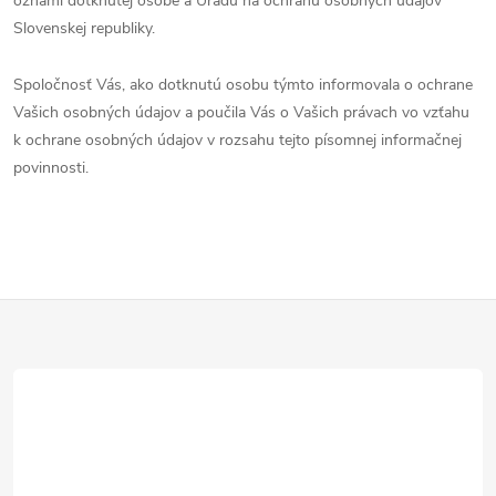
oznámi dotknutej osobe a Úradu na ochranu osobných údajov
Slovenskej republiky.
Spoločnosť Vás, ako dotknutú osobu týmto informovala o ochrane
Vašich osobných údajov a poučila Vás o Vašich právach vo vzťahu
k ochrane osobných údajov v rozsahu tejto písomnej informačnej
povinnosti.
Z
á
p
ä