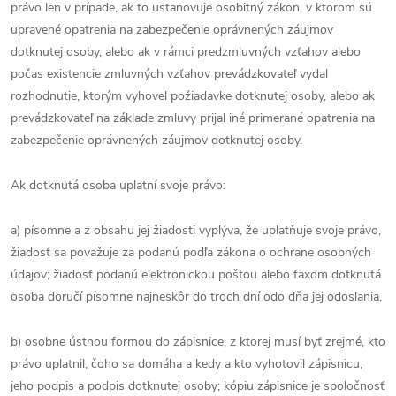
právo len v prípade, ak to ustanovuje osobitný zákon, v ktorom sú
upravené opatrenia na zabezpečenie oprávnených záujmov
dotknutej osoby, alebo ak v rámci predzmluvných vzťahov alebo
počas existencie zmluvných vzťahov prevádzkovateľ vydal
rozhodnutie, ktorým vyhovel požiadavke dotknutej osoby, alebo ak
prevádzkovateľ na základe zmluvy prijal iné primerané opatrenia na
zabezpečenie oprávnených záujmov dotknutej osoby.
Ak dotknutá osoba uplatní svoje právo:
a) písomne a z obsahu jej žiadosti vyplýva, že uplatňuje svoje právo,
žiadosť sa považuje za podanú podľa zákona o ochrane osobných
údajov; žiadosť podanú elektronickou poštou alebo faxom dotknutá
osoba doručí písomne najneskôr do troch dní odo dňa jej odoslania,
b) osobne ústnou formou do zápisnice, z ktorej musí byť zrejmé, kto
právo uplatnil, čoho sa domáha a kedy a kto vyhotovil zápisnicu,
jeho podpis a podpis dotknutej osoby; kópiu zápisnice je spoločnosť