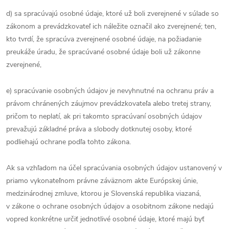
d) sa spracúvajú osobné údaje, ktoré už boli zverejnené v súlade so
zákonom a prevádzkovateľ ich náležite označil ako zverejnené; ten,
kto tvrdí, že spracúva zverejnené osobné údaje, na požiadanie
preukáže úradu, že spracúvané osobné údaje boli už zákonne
zverejnené,
e) spracúvanie osobných údajov je nevyhnutné na ochranu práv a
právom chránených záujmov prevádzkovateľa alebo tretej strany,
pričom to neplatí, ak pri takomto spracúvaní osobných údajov
prevažujú základné práva a slobody dotknutej osoby, ktoré
podliehajú ochrane podľa tohto zákona.
Ak sa vzhľadom na účel spracúvania osobných údajov ustanovený v
priamo vykonateľnom právne záväznom akte Európskej únie,
medzinárodnej zmluve, ktorou je Slovenská republika viazaná,
v zákone o ochrane osobných údajov a osobitnom zákone nedajú
vopred konkrétne určiť jednotlivé osobné údaje, ktoré majú byť