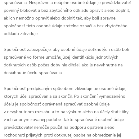
spracúvania. Nesprávne a neúplne osobné údaje je prevádzkovateľ
povinný blokovať a bez zbytočného odkladu opraviť alebo doplniť,
ak ich nemožno opraviť alebo doplniť tak, aby boli správne,
spoločnosť tieto osobné údaje zreteľne označí a bez zbytočného
odkladu zlikviduje.
Spoločnosť zabezpečuje, aby osobné údaje dotknutých osôb boli
spracúvané vo forme umožňujúcej identifikáciu jednotlivých
dotknutých osôb počas doby nie dlhšej, ako je nevyhnutné na
dosiahnutie účelu spracúvania.
Spoločnosť predpísaným spôsobom zlikviduje tie osobné údaje,
ktorých účel spracúvania sa skončil. Po skončení vymedzeného
účelu je spoločnosť oprávnená spracúvať osobné údaje
v nevyhnutnom rozsahu a to na výskum alebo na účely štatistiky
v ich anonymizovanej podobe. Takto spracúvané osobné údaje
prevádzkovateľ nemôže použiť na podporu opatrení alebo
rozhodnutí prijatých proti dotknutej osobe na obmedzenie jej