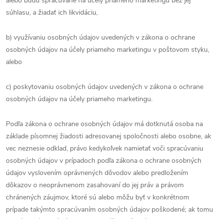
alebo budú spracúvané na účely priameho marketingu bez jej
súhlasu, a žiadať ich likvidáciu,
b) využívaniu osobných údajov uvedených v zákona o ochrane
osobných údajov na účely priameho marketingu v poštovom styku,
alebo
c) poskytovaniu osobných údajov uvedených v zákona o ochrane
osobných údajov na účely priameho marketingu.
Podľa zákona o ochrane osobných údajov má dotknutá osoba na
základe písomnej žiadosti adresovanej spoločnosti alebo osobne, ak
vec neznesie odklad, právo kedykoľvek namietať voči spracúvaniu
osobných údajov v prípadoch podľa zákona o ochrane osobných
údajov vyslovením oprávnených dôvodov alebo predložením
dôkazov o neoprávnenom zasahovaní do jej práv a právom
chránených záujmov, ktoré sú alebo môžu byť v konkrétnom
prípade takýmto spracúvaním osobných údajov poškodené; ak tomu