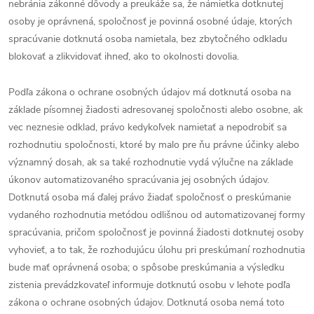
nebránia zákonné dôvody a preukáže sa, že námietka dotknutej
osoby je oprávnená, spoločnosť je povinná osobné údaje, ktorých
spracúvanie dotknutá osoba namietala, bez zbytočného odkladu
blokovať a zlikvidovať ihneď, ako to okolnosti dovolia.
Podľa zákona o ochrane osobných údajov má dotknutá osoba na
základe písomnej žiadosti adresovanej spoločnosti alebo osobne, ak
vec neznesie odklad, právo kedykoľvek namietať a nepodrobiť sa
rozhodnutiu spoločnosti, ktoré by malo pre ňu právne účinky alebo
významný dosah, ak sa také rozhodnutie vydá výlučne na základe
úkonov automatizovaného spracúvania jej osobných údajov.
Dotknutá osoba má ďalej právo žiadať spoločnosť o preskúmanie
vydaného rozhodnutia metódou odlišnou od automatizovanej formy
spracúvania, pričom spoločnosť je povinná žiadosti dotknutej osoby
vyhovieť, a to tak, že rozhodujúcu úlohu pri preskúmaní rozhodnutia
bude mať oprávnená osoba; o spôsobe preskúmania a výsledku
zistenia prevádzkovateľ informuje dotknutú osobu v lehote podľa
zákona o ochrane osobných údajov. Dotknutá osoba nemá toto