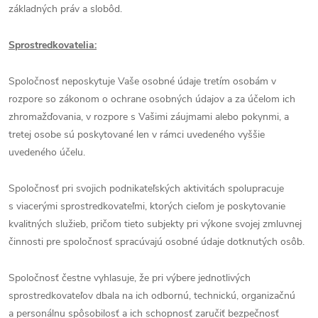
základných práv a slobôd.
Sprostredkovatelia:
Spoločnosť neposkytuje Vaše osobné údaje tretím osobám v
rozpore so zákonom o ochrane osobných údajov a za účelom ich
zhromažďovania, v rozpore s Vašimi záujmami alebo pokynmi, a
tretej osobe sú poskytované len v rámci uvedeného vyššie
uvedeného účelu.
Spoločnosť pri svojich podnikateľských aktivitách spolupracuje
s viacerými sprostredkovateľmi, ktorých cieľom je poskytovanie
kvalitných služieb, pričom tieto subjekty pri výkone svojej zmluvnej
činnosti pre spoločnosť spracúvajú osobné údaje dotknutých osôb.
Spoločnosť čestne vyhlasuje, že pri výbere jednotlivých
sprostredkovateľov dbala na ich odbornú, technickú, organizačnú
a personálnu spôsobilosť a ich schopnosť zaručiť bezpečnosť