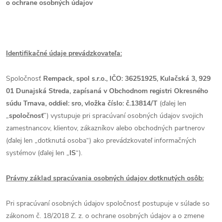
o ochrane osobných údajov
Identifikačné údaje prevádzkovateľa:
Spoločnosť
Rempack, spol s.r.o., IČO: 36251925, Kulačská 3, 929
01 Dunajská Streda, zapísaná v Obchodnom registri Okresného
súdu Trnava, oddiel: sro, vložka číslo: č.13814/T
(ďalej len
„
spoločnosť
”) vystupuje pri spracúvaní osobných údajov svojich
zamestnancov, klientov, zákazníkov alebo obchodných partnerov
(ďalej len „dotknutá osoba“) ako prevádzkovateľ informačných
systémov (ďalej len „
IS
“).
Právny základ spracúvania osobných údajov dotknutých osôb:
Pri spracúvaní osobných údajov spoločnosť postupuje v súlade so
zákonom č. 18/2018 Z. z. o ochrane osobných údajov a o zmene