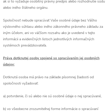
ak si to vyžaduje osobitný právny predpis alebo rozhodnutie súdu
alebo iného štátneho orgánu.
Spoločnosť nebude spracúvať Vaše osobné údaje bez Vášho
výslovného súhlasu alebo iného zákonného právneho základu za
iným účelom, ani vo väčšom rozsahu ako je uvedené v tejto
informácii a evidenčných listoch jednotlivých informačných
systémoch prevádzkovateľa.
Práva dotknutej osoby spojené so spracúvaním jej osobných
údajov:
Dotknutá osoba má právo na základe písomnej žiadosti od
spoločnosti vyžadovať:
a) potvrdenie, či sú alebo nie sú osobné údaje o nej spracúvané,
b) vo všeobecne zrozumiteľnej forme informácie o spracúvaní