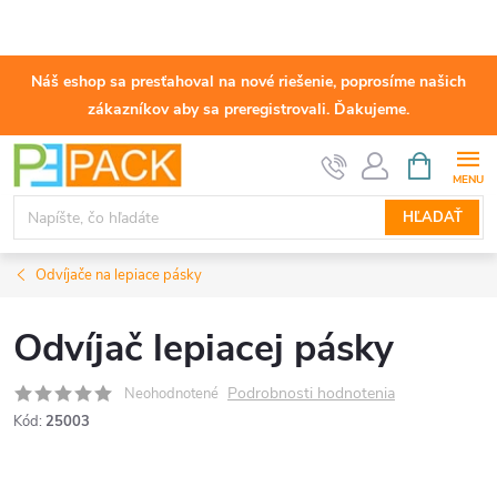
Náš eshop sa presťahoval na nové riešenie, poprosíme našich
zákazníkov aby sa preregistrovali. Ďakujeme.
Prejsť
NÁKUPN
KOŠÍK
na
obsah
HĽADAŤ
Odvíjače na lepiace pásky
Odvíjač lepiacej pásky
Podrobnosti hodnotenia
Neohodnotené
Kód:
25003