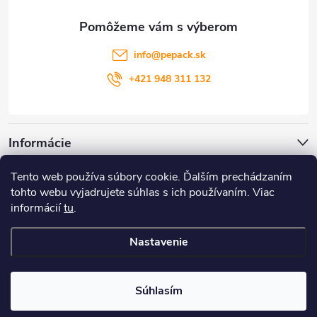
ä
t
info
@
pepack.sk
i
+421 948 311 132
e
Informácie
Tento web používa súbory cookie. Ďalším prechádzaním
Zákaznícky servis
tohto webu vyjadrujete súhlas s ich používaním. Viac
informácií
tu
.
Môj účet
Nastavenie
Copyright 2026
PePack
. Všetky práva vyhradené.
Súhlasím
Vytvoril Shoptet