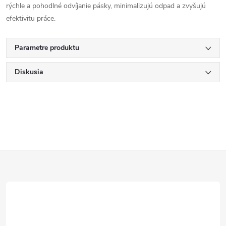
rýchle a pohodlné odvíjanie pásky, minimalizujú odpad a zvyšujú
efektivitu práce.
Parametre produktu
Diskusia
Z
á
p