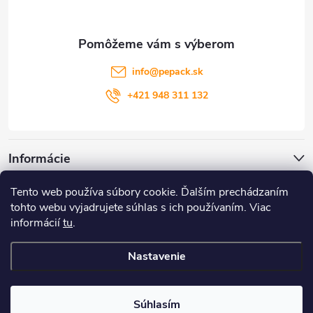
ä
t
info
@
pepack.sk
i
+421 948 311 132
e
Informácie
Tento web používa súbory cookie. Ďalším prechádzaním
Zákaznícky servis
tohto webu vyjadrujete súhlas s ich používaním. Viac
informácií
tu
.
Môj účet
Nastavenie
Copyright 2026
PePack
. Všetky práva vyhradené.
Súhlasím