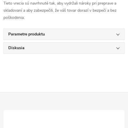
Tieto vrecia sú navrhnuté tak, aby vydržali nároky pri preprave a
skladovaní a aby zabezpečili, že váš tovar dorazí v bezpečí a bez
poškodenia.
Parametre produktu
Diskusia
Z
á
p