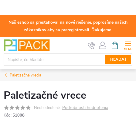
Náš eshop sa presťahoval na nové riešenie, poprosíme našich
zákazníkov aby sa preregistrovali. Ďakujeme.
Prejsť
NÁKUPN
KOŠÍK
na
obsah
HĽADAŤ
Paletizačné vrecia
Paletizačné vrece
Podrobnosti hodnotenia
Neohodnotené
Kód:
51008