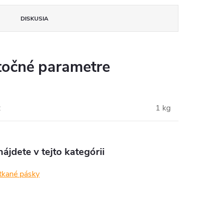
DISKUSIA
očné parametre
:
1 kg
ájdete v tejto kategórii
tkané pásky