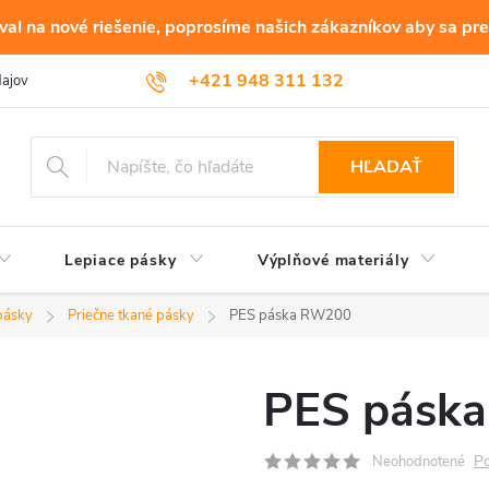
al na nové riešenie, poprosíme našich zákazníkov aby sa pre
+421 948 311 132
dajov
HĽADAŤ
Lepiace pásky
Výplňové materiály
pásky
Priečne tkané pásky
PES páska RW200
PES pásk
Po
Neohodnotené