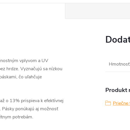
Dodat
ernostným vplyvom a UV
Hmotnosť
 bez hrdze. Vyznačujú sa nízkou
páskami, čo uľahčuje
Produkt n
až o 13% prispieva k efektívnej
Priečne 
a. Pásky ponúkajú aj možnosť
krétnym potrebám.