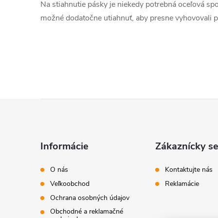
Na stiahnutie pásky je niekedy potrebná oceľová spo
možné dodatočne utiahnuť, aby presne vyhovovali p
Z
á
Informácie
Zákaznícky se
p
O nás
Kontaktujte nás
ä
Veľkoobchod
Reklamácie
Ochrana osobných údajov
t
Obchodné a reklamačné