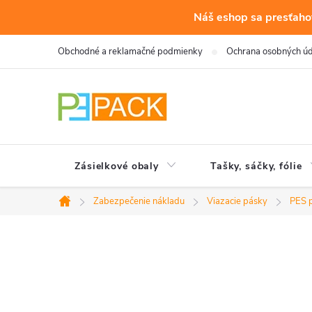
Náš eshop sa presťahov
Prejsť
Obchodné a reklamačné podmienky
Ochrana osobných ú
na
obsah
Zásielkové obaly
Tašky, sáčky, fólie
Zabezpečenie nákladu
Viazacie pásky
PES 
Domov