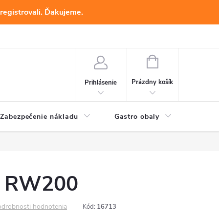
registrovali. Ďakujeme.
NÁKUPNÝ
KOŠÍK
Prázdny košík
Prihlásenie
Zabezpečenie nákladu
Gastro obaly
Baliac
a RW200
drobnosti hodnotenia
Kód:
16713