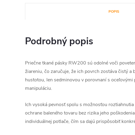
POPIS
Podrobný popis
Priečne tkané pásky RW200 sú odolné voči povet
žiareniu, čo zaručuje, že ich povrch zostáva čistý a
hustotou, len sedminovou v porovnaní s oceľovými 
manipuláciu.
Ich vysoká pevnosť spolu s možnosťou roztiahnutia 
ochrane baleného tovaru bez rizika jeho poškodeni
individuálnej potlače, čím sa dajú prispôsobiť kon