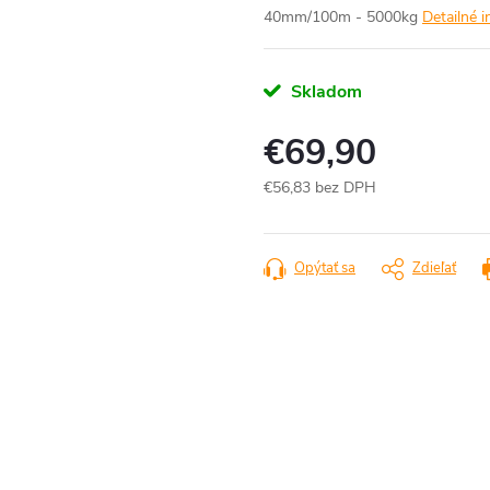
40mm/100m - 5000kg
Detailné 
Skladom
€69,90
€56,83 bez DPH
Jednotková
cena:
Opýtať sa
Zdieľať