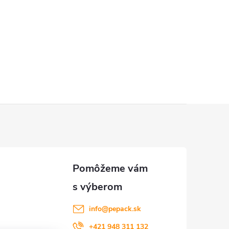
info
@
pepack.sk
+421 948 311 132