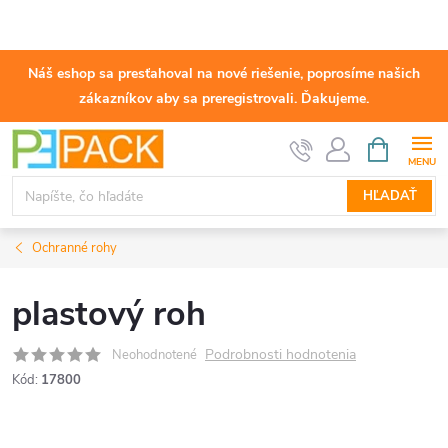
Náš eshop sa presťahoval na nové riešenie, poprosíme našich
zákazníkov aby sa preregistrovali. Ďakujeme.
Prejsť
NÁKUPN
KOŠÍK
na
obsah
HĽADAŤ
Ochranné rohy
plastový roh
Podrobnosti hodnotenia
Neohodnotené
Kód:
17800