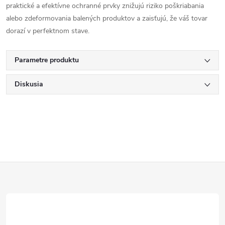
praktické a efektívne ochranné prvky znižujú riziko poškriabania
alebo zdeformovania balených produktov a zaisťujú, že váš tovar
dorazí v perfektnom stave.
Parametre produktu
Diskusia
Z
á
p