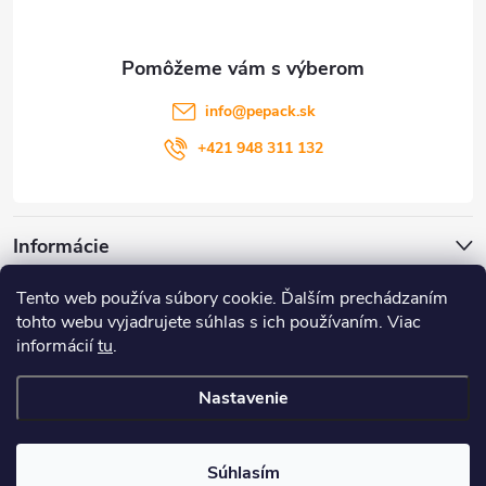
ä
t
info
@
pepack.sk
i
+421 948 311 132
e
Informácie
Tento web používa súbory cookie. Ďalším prechádzaním
Zákaznícky servis
tohto webu vyjadrujete súhlas s ich používaním. Viac
informácií
tu
.
Môj účet
Nastavenie
Copyright 2026
PePack
. Všetky práva vyhradené.
Súhlasím