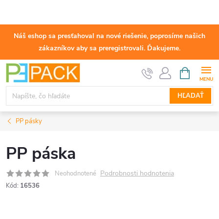
Náš eshop sa presťahoval na nové riešenie, poprosíme našich
zákazníkov aby sa preregistrovali. Ďakujeme.
Prejsť
NÁKUPN
KOŠÍK
na
obsah
HĽADAŤ
PP pásky
PP páska
Podrobnosti hodnotenia
Neohodnotené
Kód:
16536