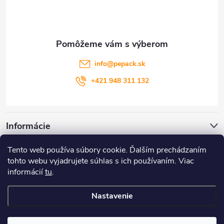
p
ä
t
info
@
pepack.sk
i
+421 948 311 132
e
Informácie
Tento web používa súbory cookie. Ďalším prechádzaním
Zákaznícky servis
tohto webu vyjadrujete súhlas s ich používaním. Viac
informácií
tu
.
Môj účet
Nastavenie
Copyright 2026
PePack
. Všetky práva vyhradené.