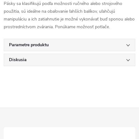
Pásky sa klasifikujú podľa možnosti ručného alebo strojového
použitia, sú ideálne na obaľovanie ľahších balíkov, uľahčujú
manipuláciu a ich zatiahnutie je možné vykonávať buď sponou alebo
prostredníctvom zvárania. Ponúkame možnosť potlače.
Parametre produktu
Diskusia
Z
á