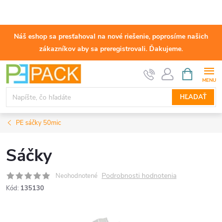
Náš eshop sa presťahoval na nové riešenie, poprosíme našich
zákazníkov aby sa preregistrovali. Ďakujeme.
Prejsť
NÁKUPN
KOŠÍK
na
obsah
HĽADAŤ
PE sáčky 50mic
Sáčky
Podrobnosti hodnotenia
Neohodnotené
Kód:
135130