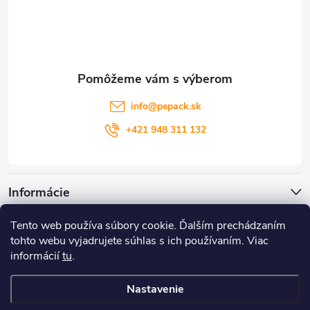
p
ä
t
info
@
pepack.sk
i
+421 948 311 132
e
Informácie
Tento web používa súbory cookie. Ďalším prechádzaním
Zákaznícky servis
tohto webu vyjadrujete súhlas s ich používaním. Viac
informácií
tu
.
Môj účet
Nastavenie