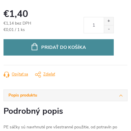
€1,40
€1,14 bez DPH
Jednotková
€0,01 / 1 ks
cena:
PRIDAŤ DO KOŠÍKA
Opýtať sa
Zdieľať
Popis produktu
Podrobný popis
PE sáčky sú navrhnuté pre všestranné použitie, od potravín po