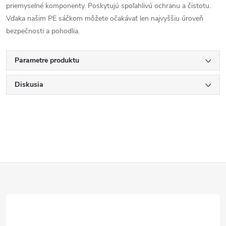
priemyselné komponenty. Poskytujú spoľahlivú ochranu a čistotu.
Vďaka našim PE sáčkom môžete očakávať len najvyššiu úroveň
bezpečnosti a pohodlia.
Parametre produktu
Diskusia
Z
á
p