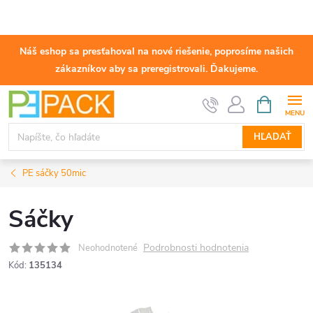
Náš eshop sa presťahoval na nové riešenie, poprosíme našich
zákazníkov aby sa preregistrovali. Ďakujeme.
Prejsť
NÁKUPN
KOŠÍK
na
obsah
HĽADAŤ
PE sáčky 50mic
Sáčky
Podrobnosti hodnotenia
Neohodnotené
Kód:
135134