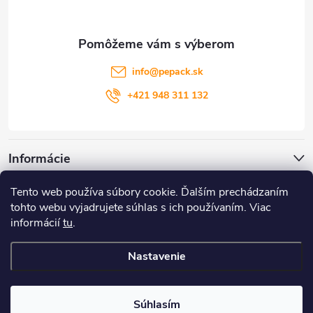
ä
t
info
@
pepack.sk
i
+421 948 311 132
e
Informácie
Tento web používa súbory cookie. Ďalším prechádzaním
Zákaznícky servis
tohto webu vyjadrujete súhlas s ich používaním. Viac
informácií
tu
.
Môj účet
Nastavenie
Copyright 2026
PePack
. Všetky práva vyhradené.
Súhlasím