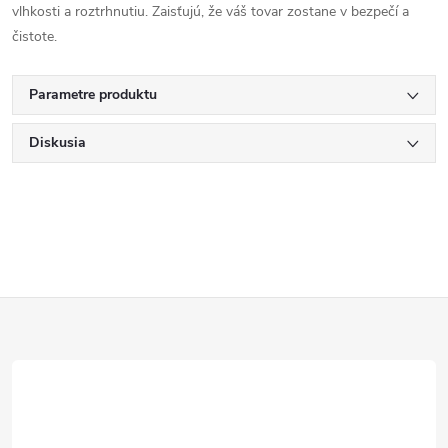
vlhkosti a roztrhnutiu. Zaisťujú, že váš tovar zostane v bezpečí a
čistote.
Parametre produktu
Diskusia
Z
á
p