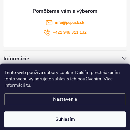
ä
t
info
@
pepack.sk
i
+421 948 311 132
e
Informácie
Tento web používa súbory cookie. Ďalším prechádzaním
Zákaznícky servis
tohto webu vyjadrujete súhlas s ich používaním. Viac
informácií
tu
.
Môj účet
Nastavenie
Copyright 2026
PePack
. Všetky práva vyhradené.
Súhlasím
Vytvoril Shoptet