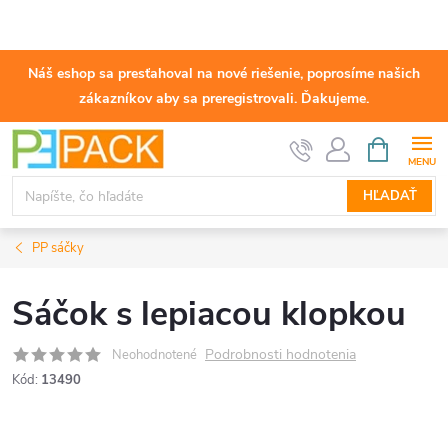
Náš eshop sa presťahoval na nové riešenie, poprosíme našich
zákazníkov aby sa preregistrovali. Ďakujeme.
Prejsť
NÁKUPN
KOŠÍK
na
obsah
HĽADAŤ
PP sáčky
Sáčok s lepiacou klopkou
Podrobnosti hodnotenia
Neohodnotené
Kód:
13490