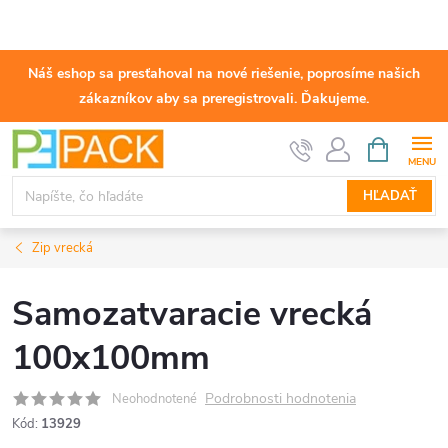
Náš eshop sa presťahoval na nové riešenie, poprosíme našich
zákazníkov aby sa preregistrovali. Ďakujeme.
Prejsť
NÁKUPN
KOŠÍK
na
obsah
HĽADAŤ
Zip vrecká
Samozatvaracie vrecká
100x100mm
Podrobnosti hodnotenia
Neohodnotené
Kód:
13929