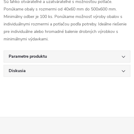
Sú ľahko otvárateľné a uzatvárateľné s možnosťou potlače.
Ponúkame obaly s rozmermi od 40x60 mm do 500x600 mm.
Minimálny odber je 100 ks. Ponúkame možnosť výroby obalov s
individuálnymi rozmermi a potlačou podľa potreby. Ideálne riešenie
pre individuálne alebo hromadné balenie drobných výrobkov s
minimálnymi výdavkami.
Parametre produktu
Diskusia
Z