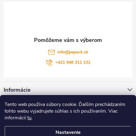
á
p
ä
t
info
@
pepack.sk
i
+421 948 311 132
e
Informácie
Tento web používa súbory cookie. Ďalším prechádzaním
Zákaznícky servis
tohto webu vyjadrujete súhlas s ich používaním. Viac
informácií
tu
.
Môj účet
Nastavenie