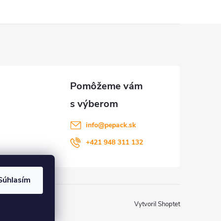
info
@
pepack.sk
+421 948 311 132
Súhlasím
Vytvoril Shoptet