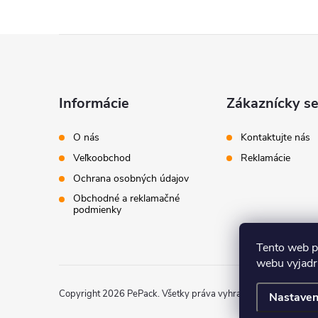
Z
á
Informácie
Zákaznícky se
p
O nás
Kontaktujte nás
ä
Veľkoobchod
Reklamácie
Ochrana osobných údajov
t
Obchodné a reklamačné
podmienky
i
Tento web p
e
webu vyjadru
Copyright 2026
PePack
. Všetky práva vyhradené.
Nastaven