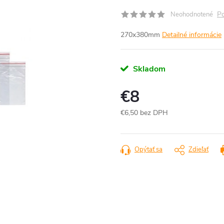
Po
Neohodnotené
270x380mm
Detailné informácie
Skladom
€8
€6,50 bez DPH
Jednotková
cena:
Opýtať sa
Zdieľať