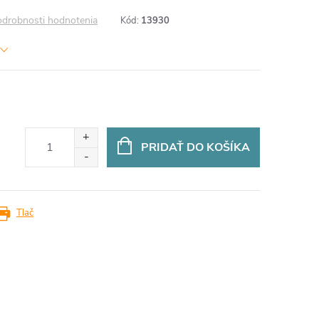
drobnosti hodnotenia
Kód:
13930
PRIDAŤ DO KOŠÍKA
Tlač