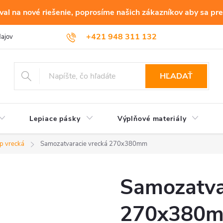
al na nové riešenie, poprosíme našich zákazníkov aby sa pre
+421 948 311 132
dajov
HĽADAŤ
Lepiace pásky
Výplňové materiály
ip vrecká
Samozatvaracie vrecká 270x380mm
Samozatva
270x380