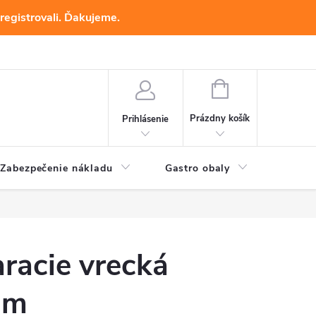
registrovali. Ďakujeme.
NÁKUPNÝ
KOŠÍK
Prázdny košík
Prihlásenie
Zabezpečenie nákladu
Gastro obaly
Baliac
racie vrecká
mm