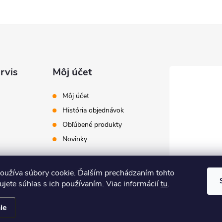
rvis
Môj účet
Môj účet
História objednávok
Obľúbené produkty
Novinky
oužíva súbory cookie. Ďalším prechádzaním tohto
jete súhlas s ich používaním. Viac informácií
tu
.
ie