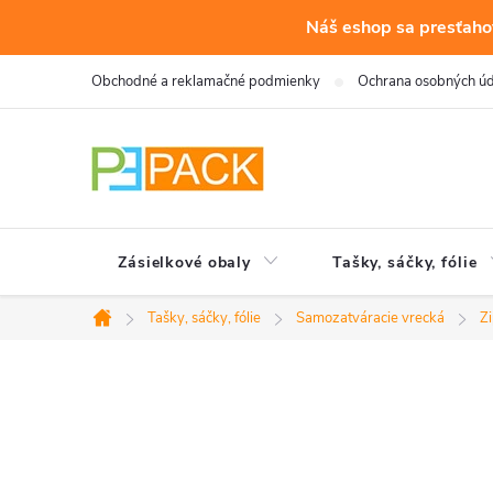
Náš eshop sa presťahov
Prejsť
Obchodné a reklamačné podmienky
Ochrana osobných ú
na
obsah
Zásielkové obaly
Tašky, sáčky, fólie
Tašky, sáčky, fólie
Samozatváracie vrecká
Z
Domov