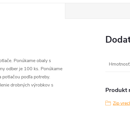
Dodat
potlače. Ponúkame obaly s
Hmotnosť
y odber je 100 ks. Ponúkame
 potlačou podľa potreby.
alenie drobných výrobkov s
Produkt n
Zip vrec