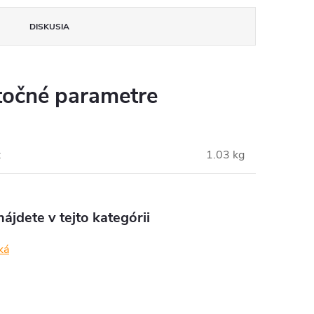
DISKUSIA
očné parametre
:
1.03 kg
ájdete v tejto kategórii
ká