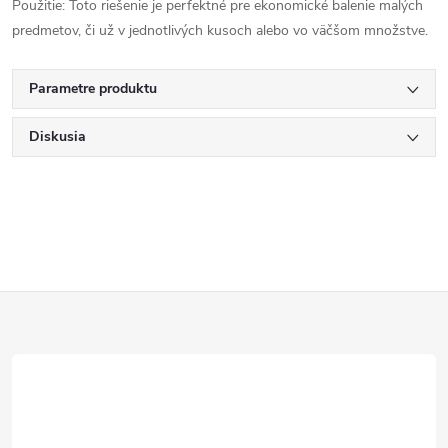
Použitie: Toto riešenie je perfektné pre ekonomické balenie malých
predmetov, či už v jednotlivých kusoch alebo vo väčšom množstve.
Parametre produktu
Diskusia
Z
á
p