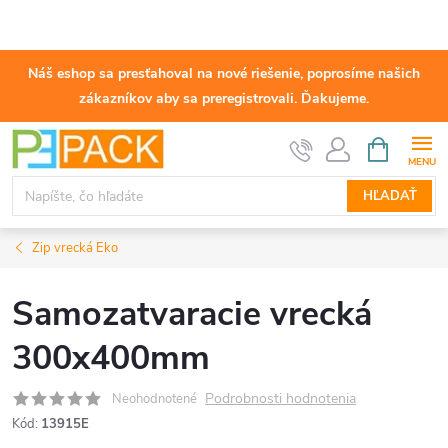
Náš eshop sa presťahoval na nové riešenie, poprosíme našich
zákazníkov aby sa preregistrovali. Ďakujeme.
Prejsť
NÁKUPN
KOŠÍK
na
obsah
HĽADAŤ
Zip vrecká Eko
Samozatvaracie vrecká
300x400mm
Podrobnosti hodnotenia
Neohodnotené
Kód:
13915E