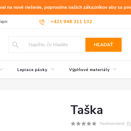
al na nové riešenie, poprosíme našich zákazníkov aby sa pre
+421 948 311 132
dajov
HĽADAŤ
Lepiace pásky
Výplňové materiály
Taška
Po
Neohodnotené