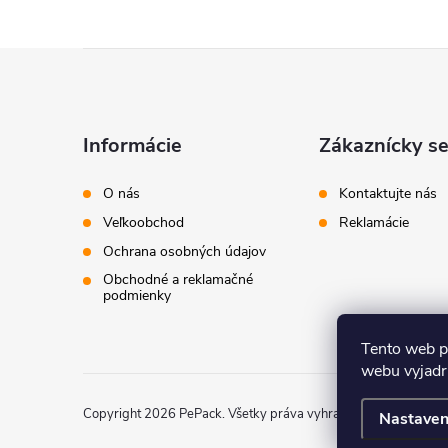
Z
á
Informácie
Zákaznícky se
p
O nás
Kontaktujte nás
ä
Veľkoobchod
Reklamácie
Ochrana osobných údajov
t
Obchodné a reklamačné
podmienky
i
Tento web p
e
webu vyjadru
Copyright 2026
PePack
. Všetky práva vyhradené.
Nastaven