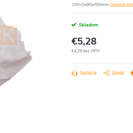
320+(2x80)x550mm
Detailné inf
Skladom
€5,28
€4,29 bez DPH
Jednotková
cena:
Opýtať sa
Zdieľať