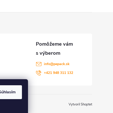
info
@
pepack.sk
+421 948 311 132
Súhlasím
Vytvoril Shoptet