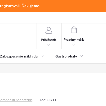
registrovali. Ďakujeme.
NÁKUPNÝ
KOŠÍK
Prázdny košík
Prihlásenie
Zabezpečenie nákladu
Gastro obaly
Baliac
drobnosti hodnotenia
Kód:
13711