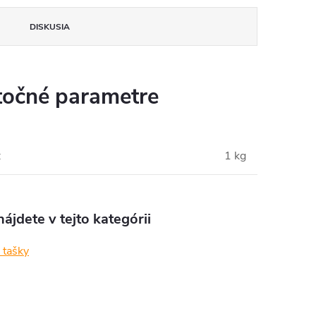
DISKUSIA
očné parametre
:
1 kg
ájdete v tejto kategórii
é tašky