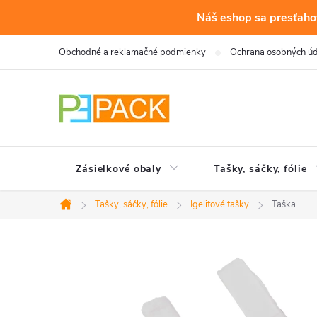
Náš eshop sa presťahov
Prejsť
Obchodné a reklamačné podmienky
Ochrana osobných ú
na
obsah
Zásielkové obaly
Tašky, sáčky, fólie
Tašky, sáčky, fólie
Igelitové tašky
Taška
Domov