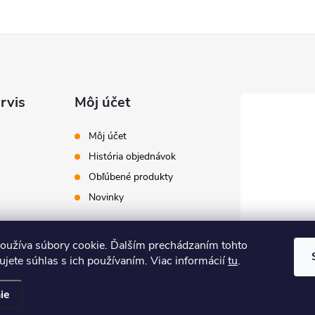
rvis
Môj účet
Môj účet
História objednávok
Obľúbené produkty
Novinky
oužíva súbory cookie. Ďalším prechádzaním tohto
jete súhlas s ich používaním. Viac informácií
tu
.
ie