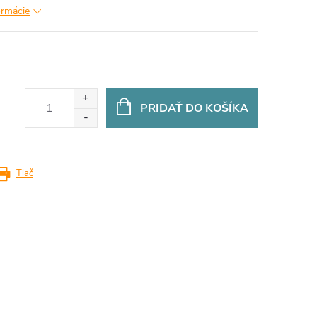
ormácie
PRIDAŤ DO KOŠÍKA
Tlač