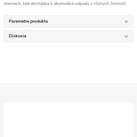
miestach, kde dochádza k akumulácii odpadu z rôznych činností.
Parametre produktu
Diskusia
Z
á
p
ä