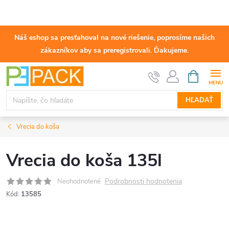
Náš eshop sa presťahoval na nové riešenie, poprosíme našich
zákazníkov aby sa preregistrovali. Ďakujeme.
Prejsť
NÁKUPN
KOŠÍK
na
obsah
HĽADAŤ
Vrecia do koša
Vrecia do koša 135l
Podrobnosti hodnotenia
Neohodnotené
Kód:
13585