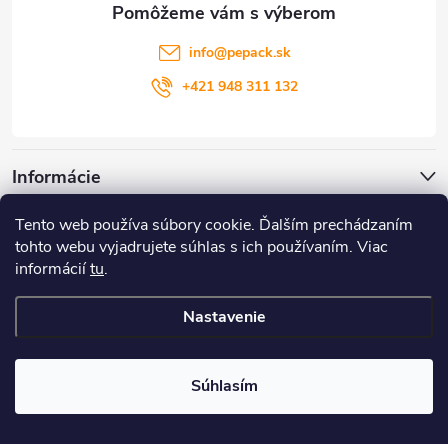
t
info
@
pepack.sk
i
+421 948 311 132
e
Informácie
Tento web používa súbory cookie. Ďalším prechádzaním
Zákaznícky servis
tohto webu vyjadrujete súhlas s ich používaním. Viac
informácií
tu
.
Môj účet
Nastavenie
Copyright 2026
PePack
. Všetky práva vyhradené.
Súhlasím
Vytvoril Shoptet