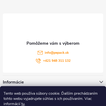
Z
á
p
ä
t
info
@
pepack.sk
i
+421 948 311 132
e
Informácie
Tento web používa súbory cookie. Ďalším prechádzaním
Zákaznícky servis
tohto webu vyjadrujete súhlas s ich používaním. Viac
informácií
tu
.