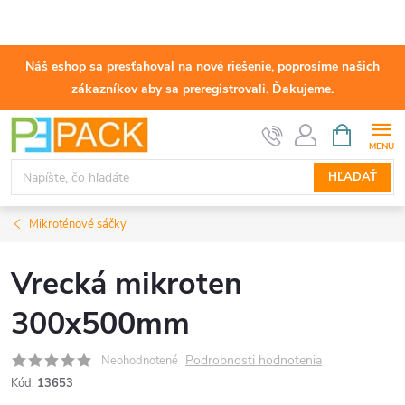
Náš eshop sa presťahoval na nové riešenie, poprosíme našich
zákazníkov aby sa preregistrovali. Ďakujeme.
Prejsť
NÁKUPN
KOŠÍK
na
obsah
HĽADAŤ
Mikroténové sáčky
Vrecká mikroten
300x500mm
Podrobnosti hodnotenia
Neohodnotené
Kód:
13653